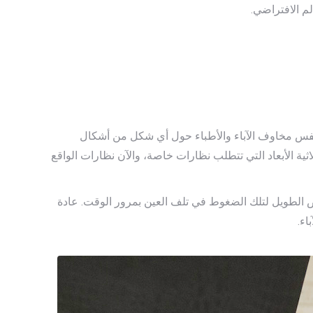
م الافتراضي.
 نفس مخاوف الآباء والأطباء حول أي شكل من أشكال
التأثير ثلاثي الأبعاد في وحدة تحكم ألعاب Nintendo 3DS، وأجهزة التلفزيون ثلاثية الأبعاد التي تتطلب نظارات خاصة، والآن نظارات الواقع
ض الطويل لتلك الضغوط في تلف العين بمرور الوقت. عادة
اء.