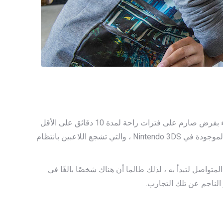
باستخدام شيء مثل Google Daydream، يوصي العديد من الأطباء بفرض صارم على فترات راحة لمدة 10 دقائق على الأقل
لكل ساعة من الاستخدام. يتماشى هذا بشكل وثيق مع التحذيرات الموجودة في Nintendo 3DS ، والتي تشجع اللاعبين بانتظام
اعة من الاستخدام المتواصل لتبدأ به ، لذلك طالما أن هناك شخصًا بالغًا في
الناجم عن تلك التجارب.