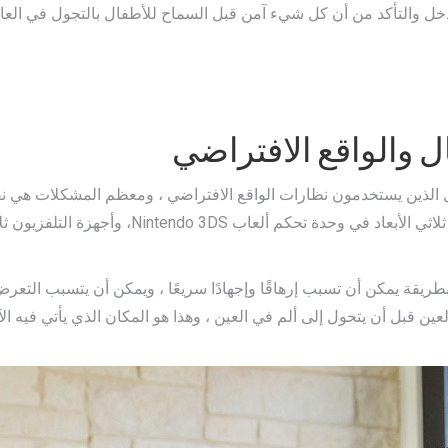
خل والتأكد من أن كل شيء آمن قبل السماح للأطفال بالتجول في العال
ل والواقع الافتراضي
فال الذين يستخدمون نظارات الواقع الافتراضي ، ومعظم المشكلات هي
تجسيد الصور (Stereoscopic Imagery). يتضمن ذلك 
ريقة يمكن أن تسبب إرهاقًا وإجهادًا سريعًا ، ويمكن أن يتسبب التعر
ن قبل أن يتحول إلى ألم في العين ، وهذا هو المكان الذي يأتي فيه الآب