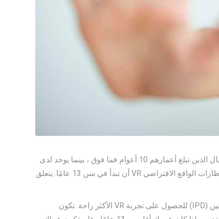
من المهم أيضًا مراقبة الحد الأدنى من العمر المقترح للجهاز الذي تستخدمه وإلقاء نظرة على السبب. تم تصنيف Merge Mini للأطفال الذين تبلغ أعمارهم 10 أعوام فما فوق ، بينما يوجد لدى
Samsung Gear VR تحذير على الشاشة لتجنب استخدام سماعة الرأس إذا كان عمرك أقل من 13 عامًا. في الواقع ، تقترح معظم نظارات الواقع الافتراضي VR أن تبدأ في سن 13 عامًا. يتعلق
تحتوي معظم هذه السماعات على عدسات لا يمكن تحريكها ، مما يعني أنه من المستحيل ضبطها على المسافة الصحيحة بين الحدقتين (IPD) للحصول على تجربة VR الأكثر راحة. تكون