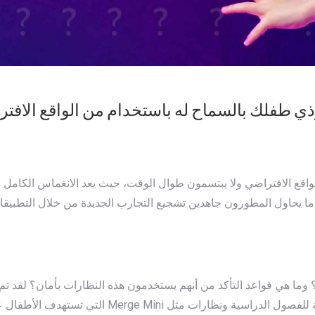
ذي طفلك بالسماح له باستخدام من الواقع الافت
واقع الافتراضي ولا يبتسمون طوال الوقت، حيث يعد الانغماس الكامل ف
ما هي قواعد التأكد من أنهم يستخدمون هذه النظارات بأمان؟ لقد تم طرح
سيما مع تقديم Google Cardboard تجارب افتراضية تعليمي