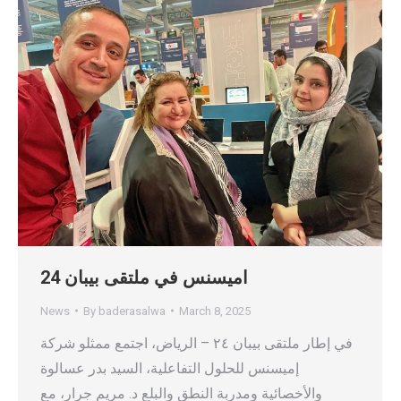
اميسنس في ملتقى بيبان 24
News
By
baderasalwa
March 8, 2025
في إطار ملتقى بيبان ٢٤ – الرياض، اجتمع ممثلو شركة
إميسنس للحلول التفاعلية، السيد بدر عسالوة
والأخصائية ومدربة النطق والبلع د. مريم جرار، مع