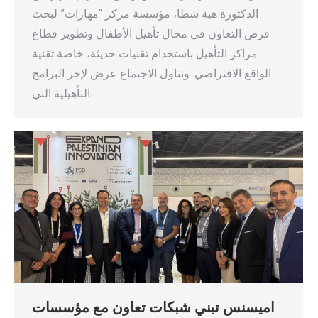
الدكتورة هبة شطا، مؤسسة مركز “مهارات” لبحث
فرص التعاون في مجال تأهيل الأطفال وتطوير قطاع
مراكز التأهيل باستخدام تقنيات حديثة، خاصة تقنية
الواقع الافتراضي. وتناول الاجتماع عرض لإخر البرامج
التأهيلية التي…
اميسنس تبني شبكات تعاون مع مؤسسات