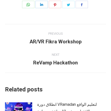
Share
Share
Share
Share
Share
on
on
on
on
on
WhatsApp
LinkedIn
Pinterest
Twitter
Facebook
Post
PREVIOUS
navigation
Previous
AR/VR Fikra Workshop
post:
NEXT
Next
ReVamp Hackathon
post:
Related posts
انطلاق دورة VRamadan لتعليم الواقع