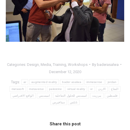
Categories:
Design
,
Media
,
Training
,
Workshops
By
baderasalwa
December 12, 2020
Tags:
ar
augmented reality
bader asalwa
immesense
jordan
metasoft
metaverse
palestine
virtual reality
vr
الاردن
النجاح
فلسطين
بيرزيت
اميسنس للحلول التفاعلية
اميسنس
الواقع الافتراضي
نابلس
ميتافيرس
Share this post