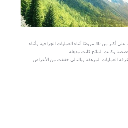
نجح فريق من الباحثين في عدة مستشفيات خاصة وحكومية فلسطينية بالتعاون مع شركة اميسنس للحلول التفاعلية بإجراء تجارب على أكثر من 40 مريضًا أثناء العمليات الجراحية وأثناء
صصة وكانت النتائج كانت مذهلة
ء غرفة العمليات المرهقة وبالتالي خففت من الأعراض